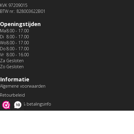
KVK 97209015
BTW nr.: 828003622B01
Openingstijden
Ma
8.00 - 17.00
Di
8.00 - 17.00
Wo
8.00 - 17.00
Do
8.00 - 17.00
Vr
8.00 - 16.00
Za
Gesloten
Zo
Gesloten
Informatie
Algemene voorwaarden
Retourbeleid
Verzending & betalingsinfo
10
Privacybeleid
Klachten
© 2026 VenCardGames | All Rights Reserved | Powered by Bestpoint