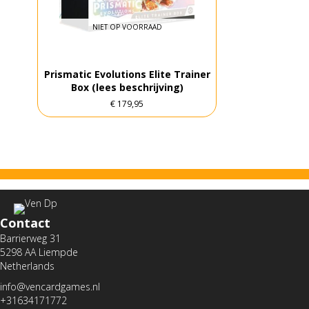
NIET OP VOORRAAD
Prismatic Evolutions Elite Trainer
Box (lees beschrijving)
€
179,95
Contact
Barrierweg 31
5298 AA Liempde
Netherlands
info@vencardgames.nl
+31634171772