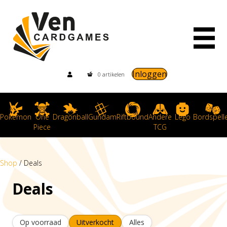
Inloggen
0 artikelen
Pokemon
One
Dragonball
Gundam
Riftbound
Andere
Lego
Bordspell
Piece
TCG
Shop
/ Deals
Deals
Op voorraad
Uitverkocht
Alles