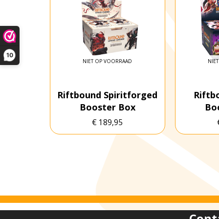
10
NIET OP VOORRAAD
NIE
Riftbound Spiritforged
Riftb
Booster Box
Bo
€
189,95
Cont