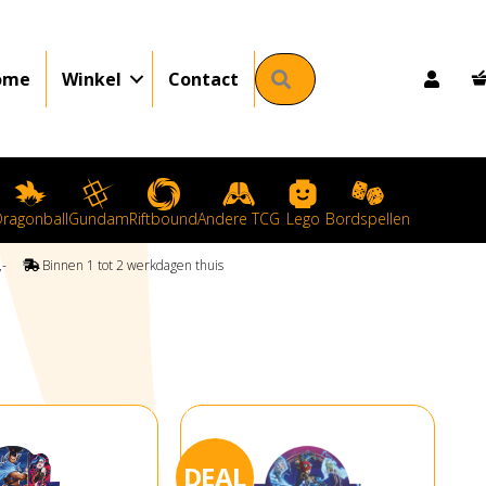
Zoeken
ome
Winkel
Contact
ragonball
Gundam
Riftbound
Andere TCG
Lego
Bordspellen
50,-
Binnen 1 tot 2 werkdagen thuis
DEAL