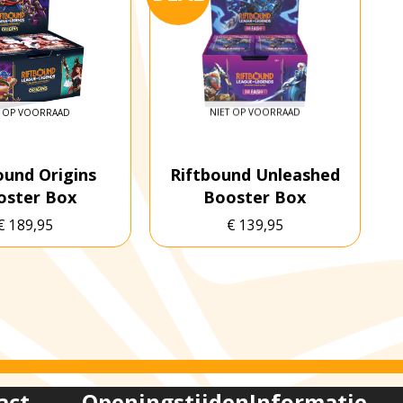
T OP VOORRAAD
NIET OP VOORRAAD
ound Origins
Riftbound Unleashed
oster Box
Booster Box
€
189,95
€
139,95
act
Openingstijden
Informatie