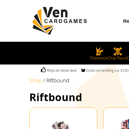
H
Pokemon
One Piece
D
Altijd de beste deal
Gratis verzending v.a. €2
Shop
/ Riftbound
Riftbound