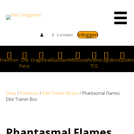
Inloggen
0 artikelen
Pokemon
One
Dragonball
Gundam
Riftbound
Andere
Lego
Bordspellen
Piece
TCG
Shop
/
Pokemon
/
Elite Trainer Boxen
/ Phantasmal Flames
Elite Trainer Box
Phantasmal Flames