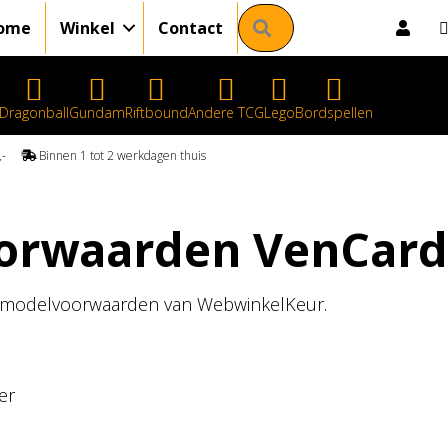
Zoeken
ome
Winkel
Contact
Dragonball
Gundam
Riftbound
Andere TCG
Lego
Bordspellen
50,-
Binnen 1 tot 2 werkdagen thuis
orwaarden VenCard
 modelvoorwaarden van WebwinkelKeur.
er