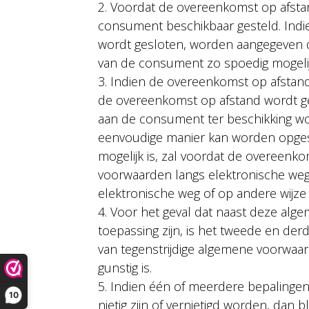
2. Voordat de overeenkomst op afsta
consument beschikbaar gesteld. Indien
wordt gesloten, worden aangegeven d
van de consument zo spoedig mogeli
3. Indien de overeenkomst op afstand 
de overeenkomst op afstand wordt ge
aan de consument ter beschikking w
eenvoudige manier kan worden opgesl
mogelijk is, zal voordat de overeen
voorwaarden langs elektronische we
elektronische weg of op andere wijz
4. Voor het geval dat naast deze al
toepassing zijn, is het tweede en de
van tegenstrijdige algemene voorwaa
gunstig is.
5. Indien één of meerdere bepalinge
10
nietig zijn of vernietigd worden, dan