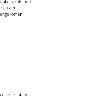
atie op afstand;
n van een
amengekomen.
 elke tot stand