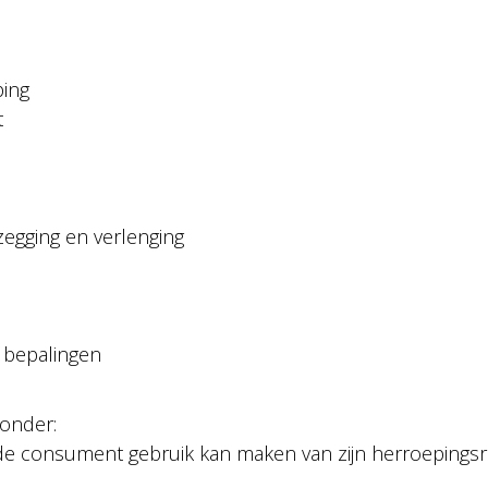
ping
t
zegging en verlenging
e bepalingen
onder:
 de consument gebruik kan maken van zijn herroepingsre