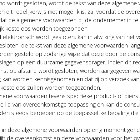
nd wordt gesloten, wordt de tekst van deze algemene
 dit redelijkerwijs niet mogelijk is, zal voordat de ov
at de algemene voorwaarden bij de ondernemer in te z
jk kosteloos worden toegezonden.
elektronisch wordt gesloten, kan in afwijking van het vo
sloten, de tekst van deze algemene voorwaarden lang
orden gesteld op zodanige wijze dat deze door de co
agen op een duurzame gegevensdrager. Indien dit redel
komst op afstand wordt gesloten, worden aangegeven w
g kan worden kennisgenomen en dat zij op verzoek va
e kosteloos zullen worden toegezonden.
gemene voorwaarden tevens specifieke product- of dien
rde lid van overeenkomstige toepassing en kan de consu
rden steeds beroepen op de toepasselijke bepaling di
n in deze algemene voorwaarden op enig moment geheel
 blijft de overeenkomst en deze voorwaarden voor het ove