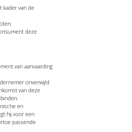
t kader van de
oten;
consument deze
oment van aanvaarding
ndernemer onverwijld
enkomst van deze
binden.
hnische en
gt hij voor een
artoe passende