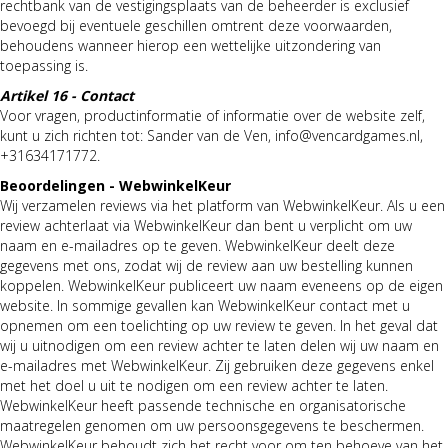
rechtbank van de vestigingsplaats van de beheerder is exclusief
bevoegd bij eventuele geschillen omtrent deze voorwaarden,
behoudens wanneer hierop een wettelijke uitzondering van
toepassing is.
Artikel 16 - Contact
Voor vragen, productinformatie of informatie over de website zelf,
kunt u zich richten tot: Sander van de Ven, info@vencardgames.nl,
+31634171772.
Beoordelingen - WebwinkelKeur
Wij verzamelen reviews via het platform van WebwinkelKeur. Als u een
review achterlaat via WebwinkelKeur dan bent u verplicht om uw
naam en e-mailadres op te geven. WebwinkelKeur deelt deze
gegevens met ons, zodat wij de review aan uw bestelling kunnen
koppelen. WebwinkelKeur publiceert uw naam eveneens op de eigen
website. In sommige gevallen kan WebwinkelKeur contact met u
opnemen om een toelichting op uw review te geven. In het geval dat
wij u uitnodigen om een review achter te laten delen wij uw naam en
e-mailadres met WebwinkelKeur. Zij gebruiken deze gegevens enkel
met het doel u uit te nodigen om een review achter te laten.
WebwinkelKeur heeft passende technische en organisatorische
maatregelen genomen om uw persoonsgegevens te beschermen.
WebwinkelKeur behoudt zich het recht voor om ten behoeve van het