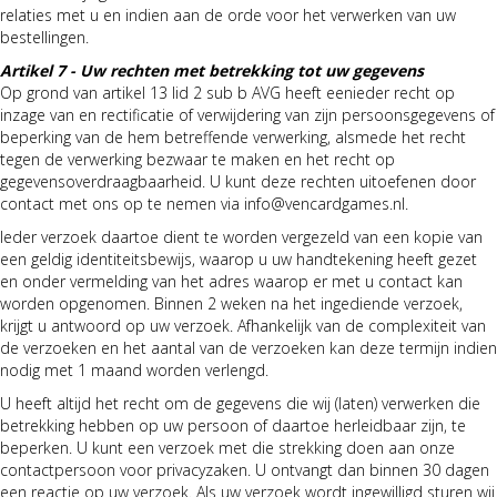
relaties met u en indien aan de orde voor het verwerken van uw
bestellingen.
Artikel 7 - Uw rechten met betrekking tot uw gegevens
Op grond van artikel 13 lid 2 sub b AVG heeft eenieder recht op
inzage van en rectificatie of verwijdering van zijn persoonsgegevens of
beperking van de hem betreffende verwerking, alsmede het recht
tegen de verwerking bezwaar te maken en het recht op
gegevensoverdraagbaarheid. U kunt deze rechten uitoefenen door
contact met ons op te nemen via info@vencardgames.nl.
Ieder verzoek daartoe dient te worden vergezeld van een kopie van
een geldig identiteitsbewijs, waarop u uw handtekening heeft gezet
en onder vermelding van het adres waarop er met u contact kan
worden opgenomen. Binnen 2 weken na het ingediende verzoek,
krijgt u antwoord op uw verzoek. Afhankelijk van de complexiteit van
de verzoeken en het aantal van de verzoeken kan deze termijn indien
nodig met 1 maand worden verlengd.
U heeft altijd het recht om de gegevens die wij (laten) verwerken die
betrekking hebben op uw persoon of daartoe herleidbaar zijn, te
beperken. U kunt een verzoek met die strekking doen aan onze
contactpersoon voor privacyzaken. U ontvangt dan binnen 30 dagen
een reactie op uw verzoek. Als uw verzoek wordt ingewilligd sturen wij