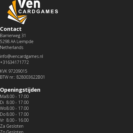
Contact
Barrierweg 31
5298 AA Liempde
Netherlands
info@vencardgames.nl
+31634171772
KVK 97209015
BTW nr.: 828003622B01
Openingstijden
Ma
8.00 - 17.00
Di
8.00 - 17.00
Wo
8.00 - 17.00
Do
8.00 - 17.00
Vr
8.00 - 16.00
Za
Gesloten
Zo
Gesloten