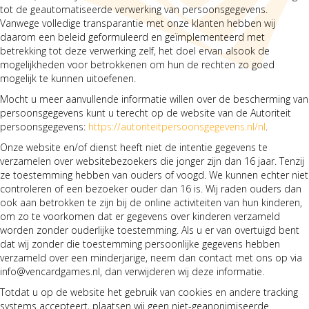
tot de geautomatiseerde verwerking van persoonsgegevens.
Vanwege volledige transparantie met onze klanten hebben wij
daarom een beleid geformuleerd en geïmplementeerd met
betrekking tot deze verwerking zelf, het doel ervan alsook de
mogelijkheden voor betrokkenen om hun de rechten zo goed
mogelijk te kunnen uitoefenen.
Mocht u meer aanvullende informatie willen over de bescherming van
persoonsgegevens kunt u terecht op de website van de Autoriteit
persoonsgegevens:
https://autoriteitpersoonsgegevens.nl/nl
.
Onze website en/of dienst heeft niet de intentie gegevens te
verzamelen over websitebezoekers die jonger zijn dan 16 jaar. Tenzij
ze toestemming hebben van ouders of voogd. We kunnen echter niet
controleren of een bezoeker ouder dan 16 is. Wij raden ouders dan
ook aan betrokken te zijn bij de online activiteiten van hun kinderen,
om zo te voorkomen dat er gegevens over kinderen verzameld
worden zonder ouderlijke toestemming. Als u er van overtuigd bent
dat wij zonder die toestemming persoonlijke gegevens hebben
verzameld over een minderjarige, neem dan contact met ons op via
info@vencardgames.nl, dan verwijderen wij deze informatie.
Totdat u op de website het gebruik van cookies en andere tracking
systems accepteert, plaatsen wij geen niet-geanonimiseerde