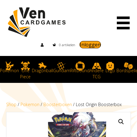
Inloggen
0 artikelen
Pokemon
One
Dragonball
Gundam
Riftbound
Andere
Lego
Bordspell
Piece
TCG
Shop
/
Pokemon
/
Boosterboxen
/ Lost Origin Boosterbox