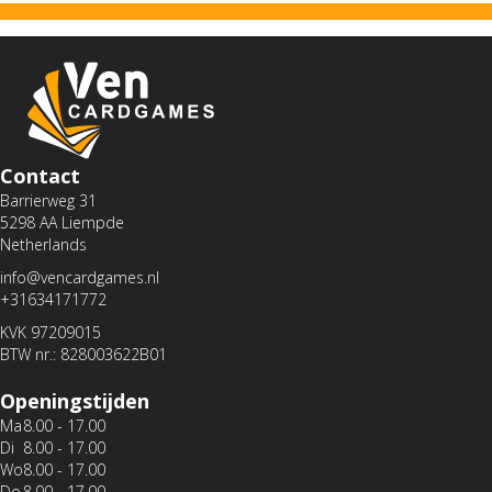
Contact
Barrierweg 31
5298 AA Liempde
Netherlands
info@vencardgames.nl
+31634171772
KVK 97209015
BTW nr.: 828003622B01
Openingstijden
Ma
8.00 - 17.00
Di
8.00 - 17.00
Wo
8.00 - 17.00
Do
8.00 - 17.00