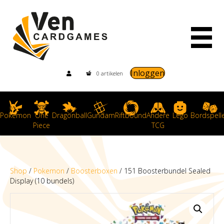
Inloggen
0 artikelen
Pokemon
One
Dragonball
Gundam
Riftbound
Andere
Lego
Bordspell
Piece
TCG
Shop
/
Pokemon
/
Boosterboxen
/ 151 Boosterbundel Sealed
Display (10 bundels)