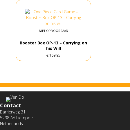
NIET OP VOORRAAD
Booster Box OP-13 – Carrying on
his Will
€
169,95
Contact
Barrierweg 31
5298 AA Liempde
Netherlands