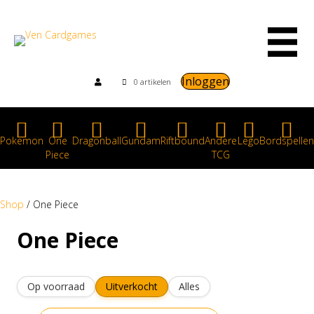
Inloggen
0 artikelen
Pokemon
One
Dragonball
Gundam
Riftbound
Andere
Lego
Bordspellen
Piece
TCG
Shop
/ One Piece
One Piece
Op voorraad
Uitverkocht
Alles