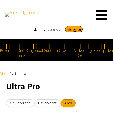
Inloggen
0 artikelen
Pokemon
One
Dragonball
Gundam
Riftbound
Andere
Lego
Bordspellen
Piece
TCG
Shop
/ Ultra Pro
Ultra Pro
Op voorraad
Uitverkocht
Alles