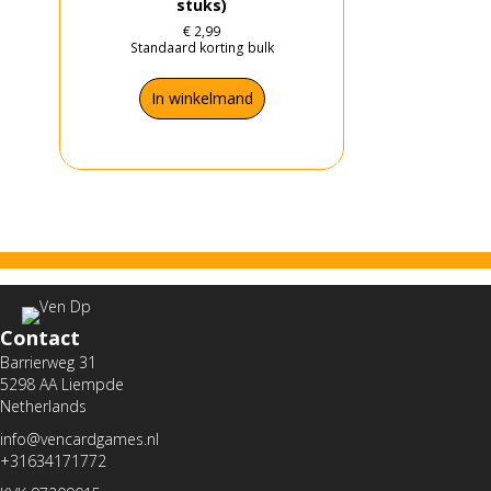
stuks)
€
2,99
Standaard korting bulk
In winkelmand
Contact
Barrierweg 31
5298 AA Liempde
Netherlands
info@vencardgames.nl
+31634171772