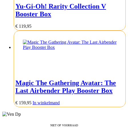
Yu-Gi-Oh! Rarity Collection V
Booster Box
€
119,95
Magic The Gathering Avatar: The
Last Airbender Play Booster Box
€
159,95
In winkelmand
Contact
NIET OP VOORRAAD
NIET OP VOORRAAD
NIET OP VOORRAAD
NIET OP VOORRAAD