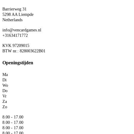
Barrierweg 31
5298 AA Liempde
Netherlands
info@vencardgames.nl
+31634171772
KVK 97209015
BTW nr.: 828003622B01
Openingstijden
Ma
Di
Wo
Do
Vr
Za
Zo
8.00 - 17.00
8.00 - 17.00
8.00 - 17.00
8.00 - 17.00