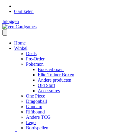
0 artikelen
Inloggen
Home
Winkel
Deals
Pre-Order
Pokemon
Boosterboxen
Elite Trainer Boxen
Andere producten
Old Stuff
Accessoires
One Piece
Dragonball
Gundam
Riftbound
Andere TCG
Lego
Bordspellen