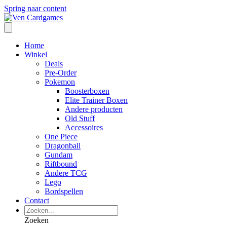
Spring naar content
Home
Winkel
Deals
Pre-Order
Pokemon
Boosterboxen
Elite Trainer Boxen
Andere producten
Old Stuff
Accessoires
One Piece
Dragonball
Gundam
Riftbound
Andere TCG
Lego
Bordspellen
Contact
Zoeken