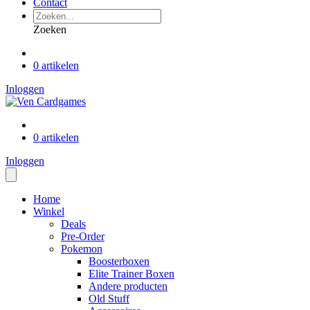
Contact
Zoeken
0 artikelen
Inloggen
0 artikelen
Inloggen
Home
Winkel
Deals
Pre-Order
Pokemon
Boosterboxen
Elite Trainer Boxen
Andere producten
Old Stuff