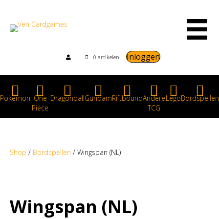
Inloggen
0 artikelen
Pokemon
One
Dragonball
Gundam
Riftbound
Andere
Lego
Bordspellen
Piece
TCG
Shop
/
Bordspellen
/ Wingspan (NL)
Wingspan (NL)