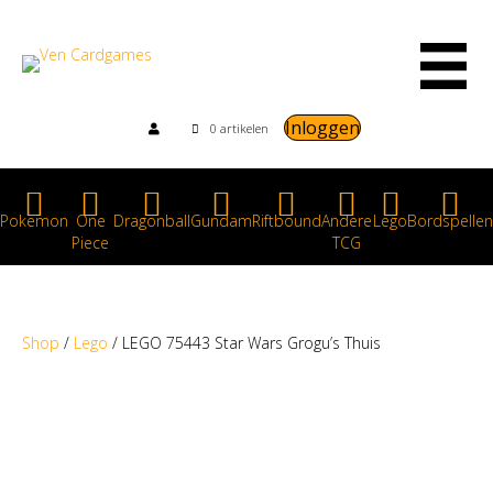
Inloggen
0 artikelen
Pokemon
One
Dragonball
Gundam
Riftbound
Andere
Lego
Bordspellen
Piece
TCG
Shop
/
Lego
/ LEGO 75443 Star Wars Grogu’s Thuis