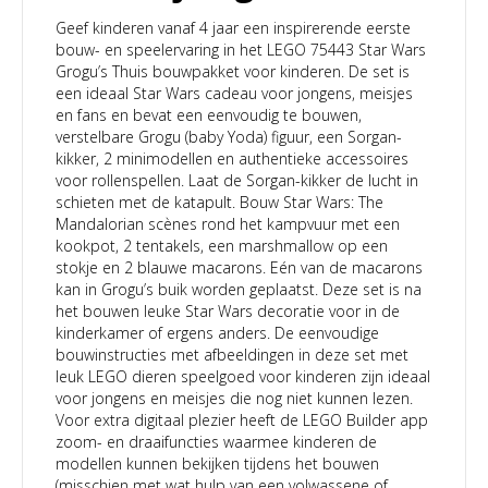
Geef kinderen vanaf 4 jaar een inspirerende eerste
bouw- en speelervaring in het LEGO 75443 Star Wars
Grogu’s Thuis bouwpakket voor kinderen. De set is
een ideaal Star Wars cadeau voor jongens, meisjes
en fans en bevat een eenvoudig te bouwen,
verstelbare Grogu (baby Yoda) figuur, een Sorgan-
kikker, 2 minimodellen en authentieke accessoires
voor rollenspellen. Laat de Sorgan-kikker de lucht in
schieten met de katapult. Bouw Star Wars: The
Mandalorian scènes rond het kampvuur met een
kookpot, 2 tentakels, een marshmallow op een
stokje en 2 blauwe macarons. Eén van de macarons
kan in Grogu’s buik worden geplaatst. Deze set is na
het bouwen leuke Star Wars decoratie voor in de
kinderkamer of ergens anders. De eenvoudige
bouwinstructies met afbeeldingen in deze set met
leuk LEGO dieren speelgoed voor kinderen zijn ideaal
voor jongens en meisjes die nog niet kunnen lezen.
Voor extra digitaal plezier heeft de LEGO Builder app
zoom- en draaifuncties waarmee kinderen de
modellen kunnen bekijken tijdens het bouwen
(misschien met wat hulp van een volwassene of