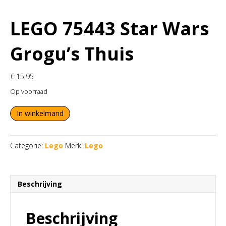
LEGO 75443 Star Wars
Grogu’s Thuis
€
15,95
Op voorraad
LEGO
In winkelmand
75443
Star
Wars
Categorie:
Lego
Merk:
Lego
Grogu's
Thuis
aantal
Beschrijving
Beschrijving