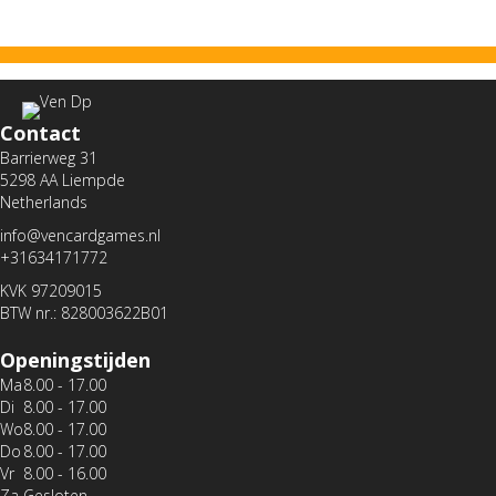
Contact
Barrierweg 31
5298 AA Liempde
Netherlands
info@vencardgames.nl
+31634171772
KVK 97209015
BTW nr.: 828003622B01
Openingstijden
Ma
8.00 - 17.00
Di
8.00 - 17.00
Wo
8.00 - 17.00
Do
8.00 - 17.00
Vr
8.00 - 16.00
Za
Gesloten