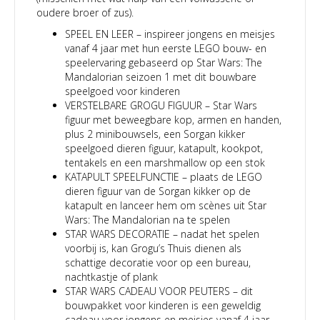
oudere broer of zus).
SPEEL EN LEER – inspireer jongens en meisjes
vanaf 4 jaar met hun eerste LEGO bouw- en
speelervaring gebaseerd op Star Wars: The
Mandalorian seizoen 1 met dit bouwbare
speelgoed voor kinderen
VERSTELBARE GROGU FIGUUR – Star Wars
figuur met beweegbare kop, armen en handen,
plus 2 minibouwsels, een Sorgan kikker
speelgoed dieren figuur, katapult, kookpot,
tentakels en een marshmallow op een stok
KATAPULT SPEELFUNCTIE – plaats de LEGO
dieren figuur van de Sorgan kikker op de
katapult en lanceer hem om scènes uit Star
Wars: The Mandalorian na te spelen
STAR WARS DECORATIE – nadat het spelen
voorbij is, kan Grogu’s Thuis dienen als
schattige decoratie voor op een bureau,
nachtkastje of plank
STAR WARS CADEAU VOOR PEUTERS – dit
bouwpakket voor kinderen is een geweldig
cadeau voor jongens en meisjes vanaf 4 jaar