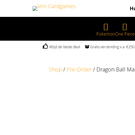
H
Pokemon
One Piece
Altijd de beste deal
Gratis verzending v.a. €2
Shop
/
Pre-Order
/ Dragon Ball Ma