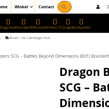
Zoeken
ome
Winkel
Contact
Dragonball
Gundam
Riftbound
Andere TCG
Lego
Bordspellen
50,-
Binnen 1 tot 2 werkdagen thuis
sters SCG – Battles Beyond Dimensions (B31) Booster
Dragon B
SCG – Ba
Dimensio