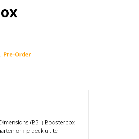
box
l
,
Pre-Order
 Dimensions (B31) Boosterbox
rten om je deck uit te