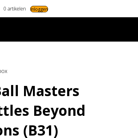
0 artikelen
Inloggen
box
all Masters
ttles Beyond
ns (B31)