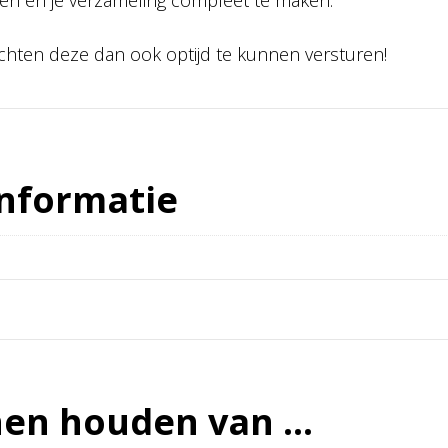
eren en je verzameling compleet te maken.
wachten deze dan ook optijd te kunnen versturen!
informatie
nen houden van …