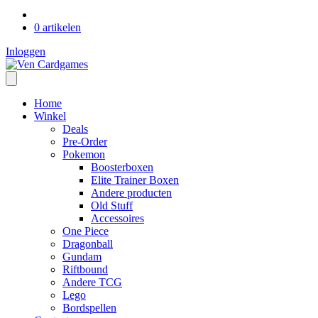
0 artikelen
Inloggen
Home
Winkel
Deals
Pre-Order
Pokemon
Boosterboxen
Elite Trainer Boxen
Andere producten
Old Stuff
Accessoires
One Piece
Dragonball
Gundam
Riftbound
Andere TCG
Lego
Bordspellen