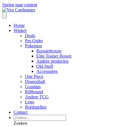
Spring naar content
Home
Winkel
Deals
Pre-Order
Pokemon
Boosterboxen
Elite Trainer Boxen
Andere producten
Old Stuff
Accessoires
One Piece
Dragonball
Gundam
Riftbound
Andere TCG
Lego
Bordspellen
Contact
Zoeken