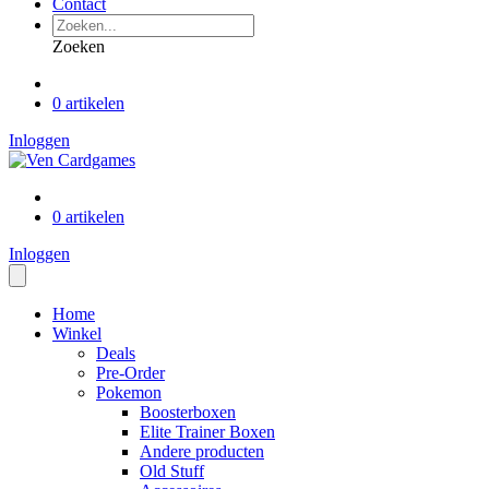
Contact
Zoeken
0 artikelen
Inloggen
0 artikelen
Inloggen
Home
Winkel
Deals
Pre-Order
Pokemon
Boosterboxen
Elite Trainer Boxen
Andere producten
Old Stuff