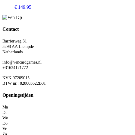
€
149,95
Contact
Barrierweg 31
5298 AA Liempde
Netherlands
info@vencardgames.nl
+31634171772
KVK 97209015
BTW nr.: 828003622B01
Openingstijden
Ma
Di
Wo
Do
Vr
Za